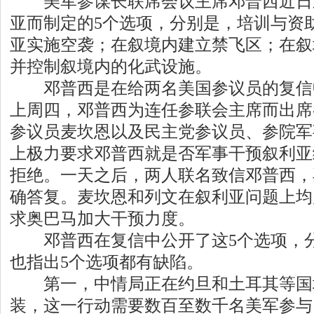
美军参谋长联席会议主席邓普西近日
亚而制定的5个选项，分别是，培训与资
亚实施空袭；在叙境内建立禁飞区；在叙
并控制叙境内的化武设施。
邓普西是在给两名美国参议员的复信中
上周四，邓普西为连任参联会主席而出席
参议员麦坎恩以及民主党参议员、参院军
上极力要求邓普西就是否军事干预叙利亚
拒绝。一天之后，两人联名致信邓普西，
确答复。麦坎恩和列文在叙利亚问题上均
求奥巴马加大干预力度。
邓普西在复信中公开了这5个选项，分
也指出5个选项都有缺陷。
第一，中情局正在约旦和土耳其等国
装，这一行动需要数百至数千名美军参与