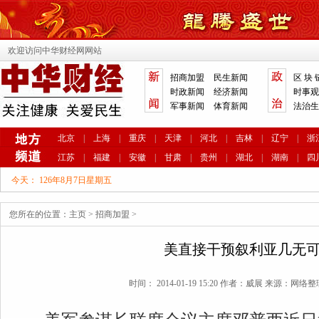
欢迎访问中华财经网网站
招商加盟
民生新闻
区 块 
时政新闻
经济新闻
时事观
军事新闻
体育新闻
法治生
北京
|
上海
|
重庆
|
天津
|
河北
|
吉林
|
辽宁
|
浙
江苏
|
福建
|
安徽
|
甘肃
|
贵州
|
湖北
|
湖南
|
四
今天：
126年8月7日星期五
您所在的位置：
主页
>
招商加盟
>
美直接干预叙利亚几无
时间： 2014-01-19 15:20 作者：威展 来源：网络