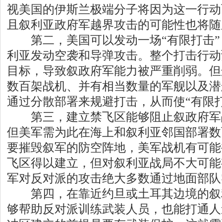
视美国的伊斯兰极端分子将因为这一行动
且叙利亚政府军越界攻击的可能性也将随
第二，美国可以发动一场“有限打击”
利亚发动空袭和导弹攻击。整个打击行动
目标，导致叙政府军能力被严重削弱。但
数百架战机、并有相当数量的军舰以及潜
通过分散部署来规避打击，从而使“有限
第三，建立禁飞区能够阻止叙政府军
但美军需为此在海上和叙利亚邻国部署数
要摧毁叙军的防空阵地，美军战机有可能
飞区得以建立，但对叙利亚战局不大可能
军对反对派的攻击绝大多数通过地面部队
第四，在靠近约旦或土耳其边境的叙
够帮助反对派训练武装人员，也能打通人