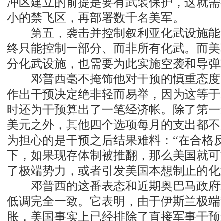
冲区建立的前提是要有武装保护，这就需
小的禁飞区，再部署数千名美军。
第五，袭击并控制叙利亚化武设施能
终只能控制一部分、而非所有化武。而美
分化武设施，也需要为此实施空袭和导弹
邓普西毫不掩饰他对干预的慎重态度。
作出干预决定绝非轻而易举，因为这等于
时还为干预算出了一笔经济帐。除了第一选
美元之外，其他四个选项每月的支出都不
为担心的是干预之后结果难料：“在合格
下，如果现存体制被推翻，那么美国就可
了极端势力，或者引发美国本想制止的化
邓普西的这番表态和近期奥巴马政府
低调完全一致。它表明，由于伊斯兰极端
胀，美国事实上已经排除了直接军事干预